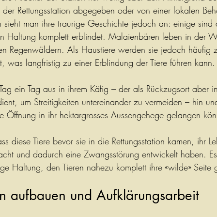
 der Rettungsstation abgegeben oder von einer lokalen Beh
 sieht man ihre traurige Geschichte jedoch an: einige sind
en Haltung komplett erblindet. Malaienbären leben in der W
en Regenwäldern. Als Haustiere werden sie jedoch häufig 
, was langfristig zu einer Erblindung der Tiere führen kann.
ag ein Tag aus in ihrem Käfig – der als Rückzugsort aber i
dient, um Streitigkeiten untereinander zu vermeiden – hin u
ine Öffnung in ihr hektargrosses Aussengehege gelangen kön
dass diese Tiere bevor sie in die Rettungsstation kamen, ihr Le
acht und dadurch eine Zwangsstörung entwickelt haben. Es i
orige Haltung, den Tieren nahezu komplett ihre «wilde» Seit
on aufbauen und Aufklärungsarbeit