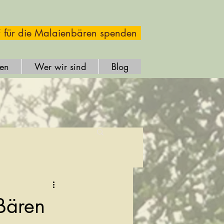
 für die Malaienbären spenden
fen
Wer wir sind
Blog
Bären