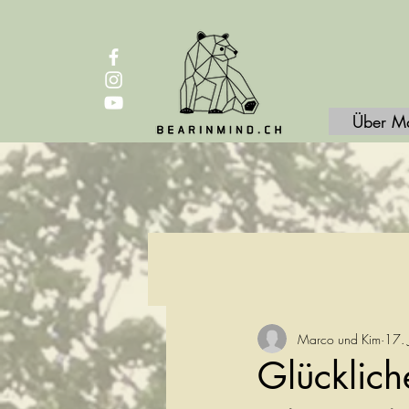
Über M
Marco und Kim
17. 
Glücklic