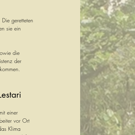
 Die geretteten 
n sie ein 
sowie die 
istenz der 
n kommen.
estari
it einer 
eiter vor Ort 
das Klima 