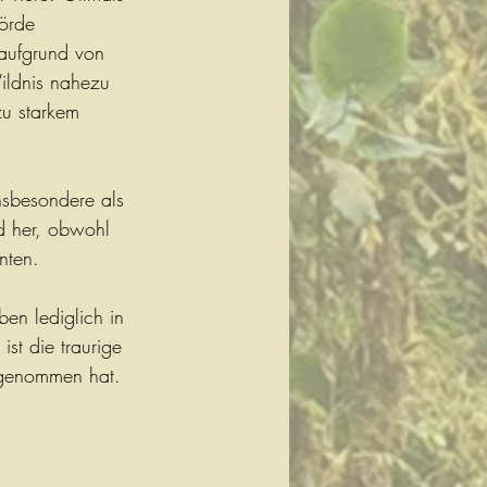
örde 
 aufgrund von 
ildnis nahezu 
zu starkem 
 
nsbesondere als 
nd her, obwohl 
nten.
ben lediglich in 
st die traurige 
e genommen hat. 