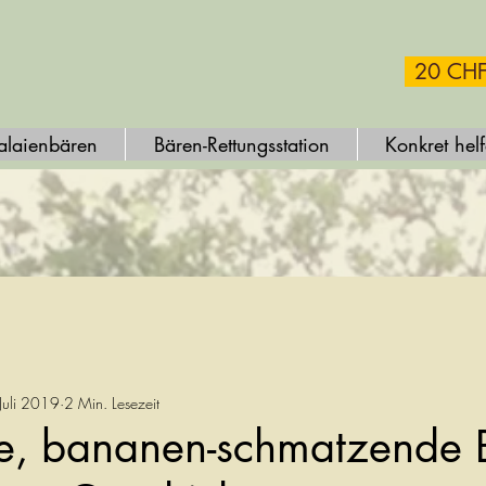
20 CHF
alaienbären
Bären-Rettungsstation
Konkret hel
Juli 2019
2 Min. Lesezeit
he, bananen-schmatzende 