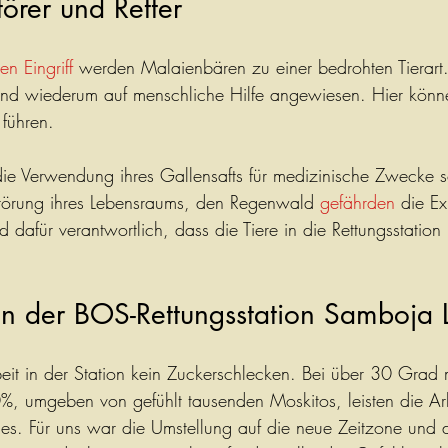
örer und Retter
n Eingriff
 werden Malaienbären zu einer bedrohten Tierart.
sind wiederum auf menschliche Hilfe angewiesen. Hier könne
führen.
die Verwendung ihres Gallensafts für medizinische Zwecke 
störung ihres Lebensraums, den Regenwald 
gefährden
 die Ex
 dafür verantwortlich, dass die Tiere in die Rettungsstatio
in der BOS-Rettungsstation Samboja L
eit in der Station kein Zuckerschlecken. Bei über 30 Grad m
90%, umgeben von gefühlt tausenden Moskitos, leisten die Arb
hes. Für uns war die Umstellung auf die neue Zeitzone und 