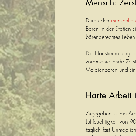
Mensch: Zerst
Durch den 
menschliche
Bären in der Station 
bärengerechtes Leben 
Die Haustierhaltung, 
voranschreitende Zer
Malaienbären und sind
Harte Arbeit 
Zugegeben ist die Arb
Luftfeuchtigkeit von 
täglich fast Unmöglic