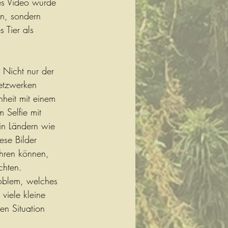
ches Video würde 
n, sondern 
 Tier als 
 Nicht nur der 
etzwerken 
nheit mit einem 
Selfie mit 
in Ländern wie 
ese Bilder 
hren können, 
chten.
roblem, welches 
viele kleine 
en Situation 