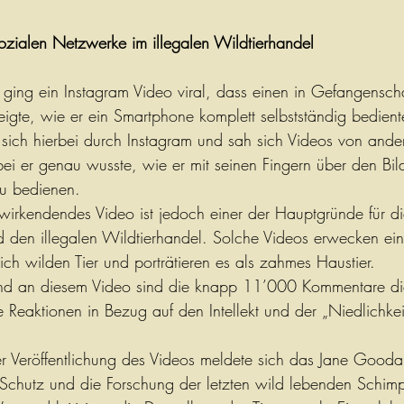
ozialen Netzwerke im illegalen Wildtierhandel
ing ein Instagram Video viral, dass einen in Gefangensch
gte, wie er ein Smartphone komplett selbstständig bedient
 sich hierbei durch Instagram und sah sich Videos von ande
i er genau wusste, wie er mit seinen Fingern über den Bil
u bedienen. 
wirkendendes Video ist jedoch einer der Hauptgründe für d
 den illegalen Wildtierhandel. Solche Videos erwecken ein 
ich wilden Tier und porträtieren es als zahmes Haustier.
nd an diesem Video sind die knapp 11’000 Kommentare die
ve Reaktionen in Bezug auf den Intellekt und der „Niedlichkei
Veröffentlichung des Videos meldete sich das Jane Goodall 
Schutz und die Forschung der letzten wild lebenden Schimp