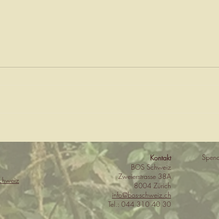
Unsere tägliche Routine
Glüc
schm
trau
Spend
Kontakt
BOS Schweiz
Zweierstrasse 38A
chweiz
8004 Zürich
info@bos-schweiz.ch
Tel.: 044 310 40 30