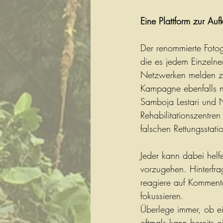
Eine Plattform zur Auf
Der renommierte Fotog
die es jedem Einzelne
Netzwerken melden zu
Kampagne ebenfalls n
Samboja Lestari und N
Rehabilitationszentren
falschen Rettungssta
Jeder kann dabei helf
vorzugehen. Hinterfra
reagiere auf Kommenta
fokussieren. 
Überlege immer, ob ein
oftmals kann bereits 