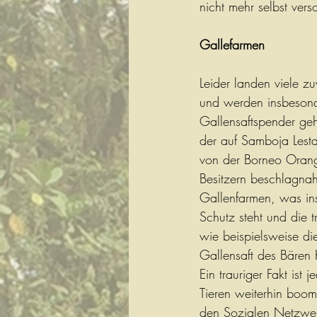
nicht mehr selbst ver
Gallefarmen
Leider landen viele z
und werden insbesonde
Gallensaftspender geh
der auf Samboja Lest
von der Borneo Orang
Besitzern beschlagnahm
Gallenfarmen, was ins
Schutz steht und die t
wie beispielsweise die
Gallensaft des Bären 
Ein trauriger Fakt ist
Tieren weiterhin boomt
den Sozialen Netzwer