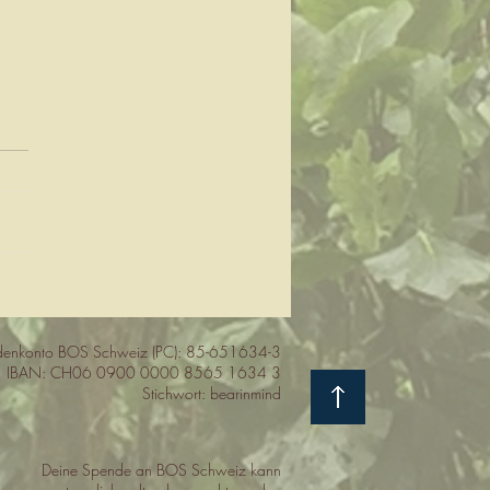
kliche, bananen-
atzende Bären mit
rigen Geschichten
enkonto BOS Schweiz (PC): 85-651634-3
IBAN: CH06 0900 0000 8565 1634 3
Stichwort: bearinmind
Deine Spende an BOS Schweiz kann