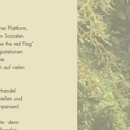
er Plattform, 
en Sozialen 
e the red Flag“ 
sstationen 
te 
h auf vielen 
rhandel 
tellen und 
impansen) 
te - denn 
llegalen 