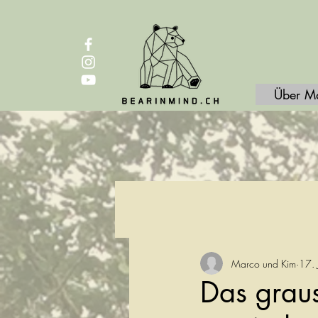
Über M
Marco und Kim
17. 
Das graus