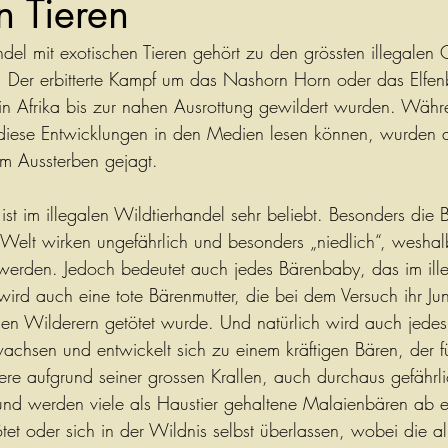
n Tieren
ndel mit exotischen Tieren gehört zu den grössten illegalen
Der erbitterte Kampf um das Nashorn Horn oder das Elfenb
in Afrika bis zur nahen Ausrottung gewildert wurden. Wäh
diese Entwicklungen in den Medien lesen können, wurden 
m Aussterben gejagt. 
st im illegalen Wildtierhandel sehr beliebt. Besonders die 
r Welt wirken ungefährlich und besonders „niedlich“, weshalb
werden. Jedoch bedeutet auch jedes Bärenbaby, das im ill
ird auch eine tote Bärenmutter, die bei dem Versuch ihr Jun
en Wilderern getötet wurde. Und natürlich wird auch jedes 
chsen und entwickelt sich zu einem kräftigen Bären, der fü
re aufgrund seiner grossen Krallen, auch durchaus gefährl
nd werden viele als Haustier gehaltene Malaienbären ab 
et oder sich in der Wildnis selbst überlassen, wobei die al