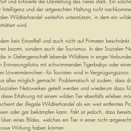
Wort und kritisierte die Darstellung des Tieres stark. Ein sol
 Intelligenz und der artgerechten Haltung nicht nachkomme
len Wildtierhandel weiterhin unterstützen, in dem ein wildes
trätiert wird.
dem kein Einzelfall und auch nicht auf Primaten beschränkt.
eren boomt, sondern auch der Tourismus. In den Sozialen N
, die in Gefangenschaft lebende Wildtiere in enger Verbunde
 Erinnerungsfotos mit schwimmenden Tigerbabys oder einem 
 Löwenmännchen - für Touristen wird in Vergnügungszoos 
ka alles möglich gemacht. Problematisch ist zudem, dass di
 Sozialen Netzwerken geteilt werden und wiederum dazu fü
diese Erfahrung mit einem wilden Tier ebenfalls erleben mö
cheint der illegale Wildtierhandel als ein weit entferntes P
ösen oder gar bekämpfen kann. Fakt ist jedoch, dass bereits 
ken eines Bildes, welches ein Tier in einer nicht artgerecht
 grosse Wirkung haben können. 