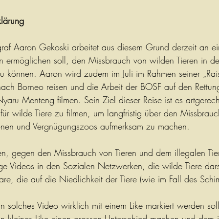
klärung
raf Aaron Gekoski arbeitet aus diesem Grund derzeit an ein
n ermöglichen soll, den Missbrauch von wilden Tieren in d
 können. Aaron wird zudem im Juli im Rahmen seiner „Rais
ach Borneo reisen und die Arbeit der BOSF auf den Rettung
yaru Menteng filmen. Sein Ziel dieser Reise ist es artgerech
 für wilde Tiere zu filmen, um langfristig über den Missbrauc
tionen und Vergnügungszoos aufmerksam zu machen.
en, gegen den Missbrauch von Tieren und dem illegalen Tie
ge Videos in den Sozialen Netzwerken, die wilde Tiere dars
re, die auf die Niedlichkeit der Tiere (wie im Fall des Sch
 solches Video wirklich mit einem Like markiert werden soll
ein kleines Like einen grossen Unterschied machen und dem i