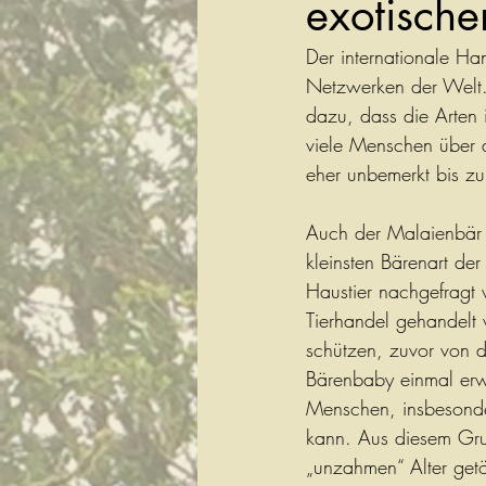
exotische
Der internationale Ha
Netzwerken der Welt. 
dazu, dass die Arten 
viele Menschen über 
eher unbemerkt bis zu
Auch der Malaienbär i
kleinsten Bärenart de
Haustier nachgefragt 
Tierhandel gehandelt w
schützen, zuvor von d
Bärenbaby einmal erwa
Menschen, insbesonde
kann. Aus diesem Gru
„unzahmen“ Alter getöt