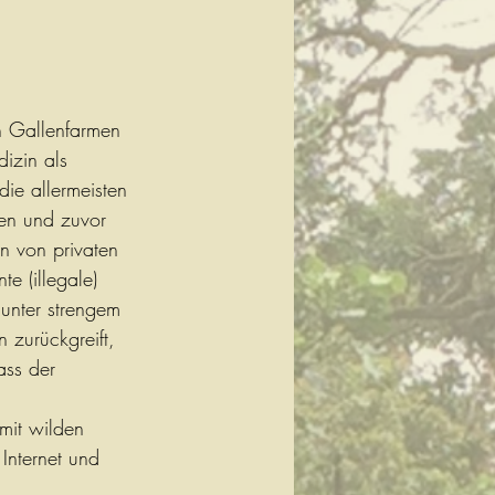
n Gallenfarmen 
izin als 
ie allermeisten 
en und zuvor 
n von privaten 
e (illegale) 
unter strengem 
 zurückgreift, 
ass der 
 mit wilden 
 Internet und 