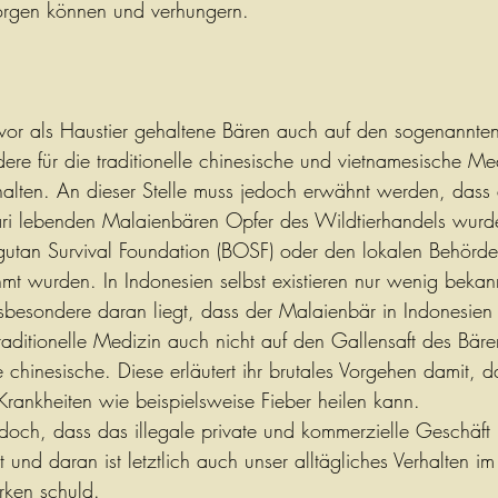
sorgen können und verhungern. 
uvor als Haustier gehaltene Bären auch auf den sogenannte
re für die traditionelle chinesische und vietnamesische Med
alten. An dieser Stelle muss jedoch erwähnt werden, dass d
ari lebenden Malaienbären Opfer des Wildtierhandels wurd
utan Survival Foundation (BOSF) oder den lokalen Behörde
t wurden. In Indonesien selbst existieren nur wenig bekannt
besondere daran liegt, dass der Malaienbär in Indonesien 
raditionelle Medizin auch nicht auf den Gallensaft des Bären
 chinesische. Diese erläutert ihr brutales Vorgehen damit, d
Krankheiten wie beispielsweise Fieber heilen kann. 
 jedoch, dass das illegale private und kommerzielle Geschäft
 und daran ist letztlich auch unser alltägliches Verhalten im
ken schuld.