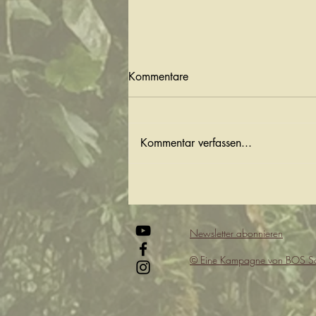
Kommentare
Kommentar verfassen...
7 Malaienbären von Nyaru
Menteng nach Samboja Lestari
Newsletter abonnieren
© Eine Kampagne von
BOS S