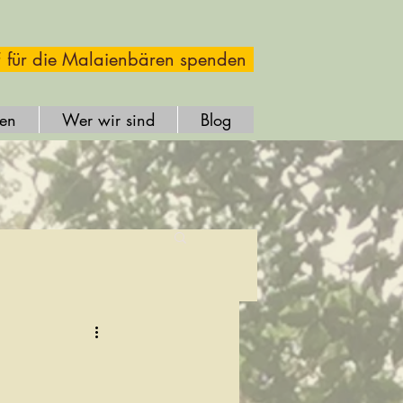
 für die Malaienbären spenden
fen
Wer wir sind
Blog