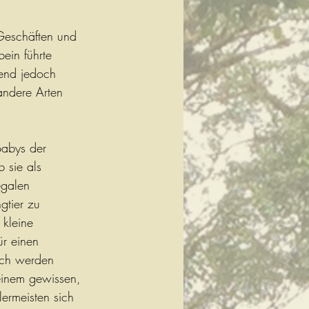
 Geschäften und 
ein führte 
rend jedoch 
andere Arten 
Babys der 
 sie als 
egalen 
gtier zu 
kleine 
r einen 
ich werden 
einem gewissen, 
lermeisten sich 