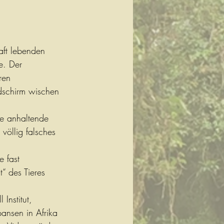
aft lebenden 
e. Der 
ren 
dschirm wischen 
ie anhaltende 
völlig falsches 
 fast 
t“ des Tieres 
Institut, 
ansen in Afrika 